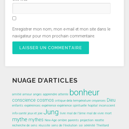
Enregistrer mon nom, mon e-mail et mon site dans le
navigateur pour mon prochain commentaire.
NUAGE D’ARTICLES
bonheur
amitié
amour
anges
apprendre
attente
conscience
cosmos
Dieu
critique dela température
croyances
enfants
expéreinces
expérience
expérience spirituelle
hopital
inconscient
Jung
info-santé
jeux et joie
livre
mal de l'âme
mal de vivre
mort
mythe
mythes
New-Age
ombre
parents
projection
recette
recherche de sens
réussite
sens de l'évolution
soi
sérénité
Theillard