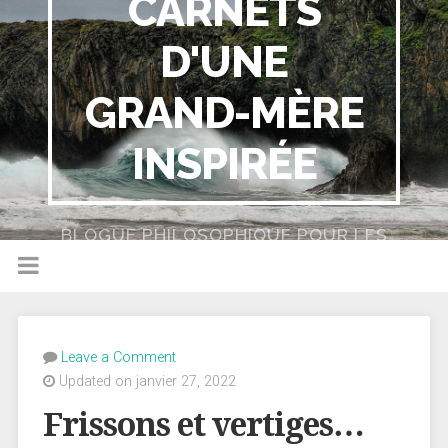
CARNETS
D'UNE
GRAND-MÈRE
INSPIRÉE
BLOGUE PHILOSOPHIQUE POUR LES
NULS
Leave a Comment
Updated on janvier 27, 2022
Frissons et vertiges…