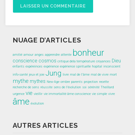
NUAGE D’ARTICLES
bonheur
amitié
amour
anges
apprendre
attente
conscience
cosmos
Dieu
critique dela température
croyances
enfants
expéreinces
expérience
expérience spirituelle
hopital
inconscient
Jung
info-santé
jeux et joie
livre
mal de l'âme
mal de vivre
mort
mythe
mythes
New-Age
ombre
parents
projection
recette
recherche de sens
réussite
sens de l'évolution
soi
sérénité
Theillard
vie
urgence
vieillir
vie immortalité âme conscience
vie simple
vivre
âme
évolution
AUTRES ARTICLES