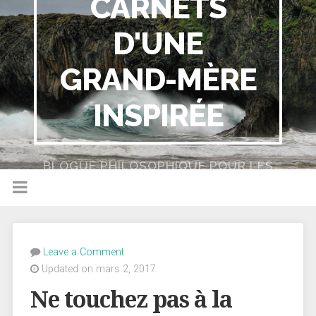
CARNETS
D'UNE
GRAND-MÈRE
INSPIRÉE
BLOGUE PHILOSOPHIQUE POUR LES
NULS
Leave a Comment
Updated on mars 2, 2017
Ne touchez pas à la