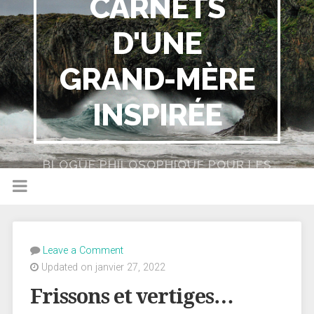
CARNETS
D'UNE
GRAND-MÈRE
INSPIRÉE
BLOGUE PHILOSOPHIQUE POUR LES
NULS
Leave a Comment
Updated on janvier 27, 2022
Frissons et vertiges…