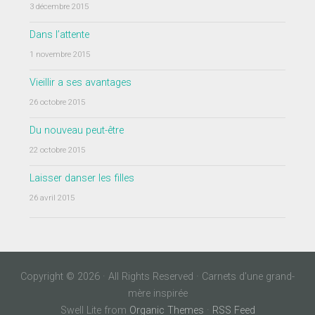
3 décembre 2015
Dans l’attente
1 novembre 2015
Vieillir a ses avantages
26 octobre 2015
Du nouveau peut-être
22 octobre 2015
Laisser danser les filles
26 avril 2015
Copyright © 2026 · All Rights Reserved · Carnets d'une grand-
mère inspirée
Swell Lite from
Organic Themes
·
RSS Feed