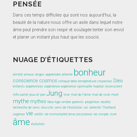
publications
PENSÉE
Dans ces temps difficiles qui sont nos aujourd'hui, la
beauté de la nature nous offre un asile dans lequel notre
âme peut prendre son respir et soulagée tenter son envol
et planer un instant plus haut que les soucis.
NUAGE D’ÉTIQUETTES
bonheur
amitié
amour
anges
apprendre
attente
conscience
cosmos
Dieu
critique dela température
croyances
enfants
expéreinces
expérience
expérience spirituelle
hopital
inconscient
Jung
info-santé
jeux et joie
livre
mal de l'âme
mal de vivre
mort
mythe
mythes
New-Age
ombre
parents
projection
recette
recherche de sens
réussite
sens de l'évolution
soi
sérénité
Theillard
vie
urgence
vieillir
vie immortalité âme conscience
vie simple
vivre
âme
évolution