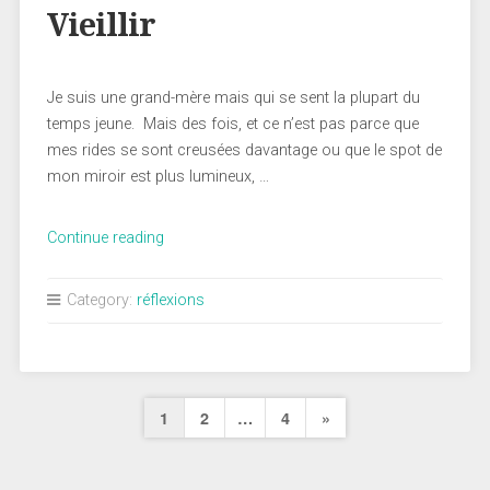
Vieillir
Je suis une grand-mère mais qui se sent la plupart du
temps jeune. Mais des fois, et ce n’est pas parce que
mes rides se sont creusées davantage ou que le spot de
mon miroir est plus lumineux, …
« Vieillir »
Continue reading
Category:
réflexions
Pagination
Next
1
2
…
4
»
des
Page