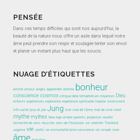
PENSÉE
Dans ces temps difficiles qui sont nos aujourd'hui, la
beauté de la nature nous offre un asile dans lequel notre
âme peut prendre son respir et soulagée tenter son envol
et planer un instant plus haut que les soucis.
NUAGE D’ÉTIQUETTES
bonheur
amitié
amour
anges
apprendre
attente
conscience
cosmos
Dieu
critique dela température
croyances
enfants
expéreinces
expérience
expérience spirituelle
hopital
inconscient
Jung
info-santé
jeux et joie
livre
mal de l'âme
mal de vivre
mort
mythe
mythes
New-Age
ombre
parents
projection
recette
recherche de sens
réussite
sens de l'évolution
soi
sérénité
Theillard
vie
urgence
vieillir
vie immortalité âme conscience
vie simple
vivre
âme
évolution