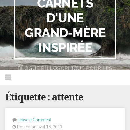
CARNETS
D'UNE
GRAND-MÈRE
INSPIRÉE
BLOGUE PHILOSOPHIQUE POUR LES
NULS
Étiquette :
attente
Leave a Comment
Posted on avril 18, 2010