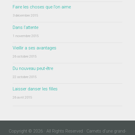
Faire les choses que l’on aime
3 décembre 2015
Dans l’attente
1 novembre 2015
Vieillir a ses avantages
26 octobre 2015
Du nouveau peut-être
22 octobre 2015
Laisser danser les filles
26 avril 2015
Copyright © 2026 · All Rights Reserved · Carnets d'une grand-