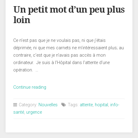
Un petit mot d’un peu plus
loin
Ce n’est pas que je ne voulais pas, ni que j’étais
déprimée, ni que mes carnets ne m’intéressaient plus; au
contraire, c’est que je n’avais pas accès à mon
ordinateur. Je suis à l’Hôpital dans l’attente d’une
opération. …
« Un
Continue reading
petit
mot
Category:
Nouvelles
Tags:
attente
,
hopital
,
info-
d’un
santé
,
urgence
peu
plus
loin »